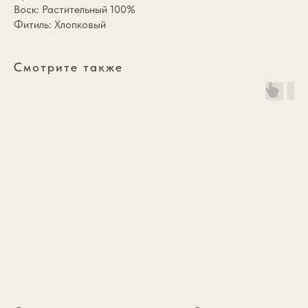
Воск: Растительный 100%
Фитиль: Хлопковый
Смотрите также
*
Каталог
annasofia.mail@yandex.ru
Коллекции
+7 985 334 1891
Подарочный сертификат
О бренде
ИП Зайцева Виктория
Покупателям
Андреевна