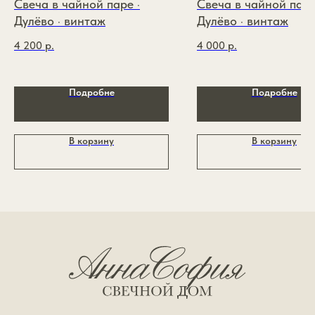
Свеча в чайной паре ·
Свеча в чайной паре
ИНН: 110117977566
Контакты
ОГРНИП: 326774600174426
Дулёво · винтаж
Дулёво · винтаж
4 200
р.
4 000
р.
Политика конфиденциальности
Публичная оферта
Разработка сайта
Подробне
Подробне
*признан экстремистской организацией и запрещён
на территории РФ
В корзину
В корзину