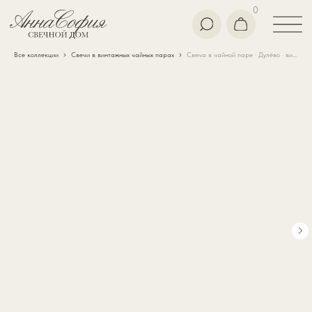
0
Все коллекции
Свечи в винтажных чайных парах
Свеча в чайной паре · Дулёво · винтаж · 1991г.