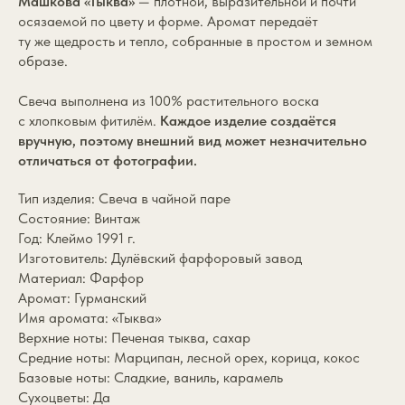
Машкова «Тыква»
— плотной, выразительной и почти
осязаемой по цвету и форме. Аромат передаёт
ту же щедрость и тепло, собранные в простом и земном
образе.
Свеча выполнена из 100% растительного воска
с хлопковым фитилём.
Каждое изделие создаётся
вручную, поэтому внешний вид может незначительно
отличаться от фотографии.
Тип изделия: Свеча в чайной паре
Состояние: Винтаж
Год: Клеймо 1991 г.
Изготовитель: Дулёвский фарфоровый завод
Материал: Фарфор
Аромат: Гурманский
Имя аромата: «Тыква»
Верхние ноты: Печеная тыква, сахар
Средние ноты: Марципан, лесной орех, корица, кокос
Базовые ноты: Сладкие, ваниль, карамель
Сухоцветы: Да