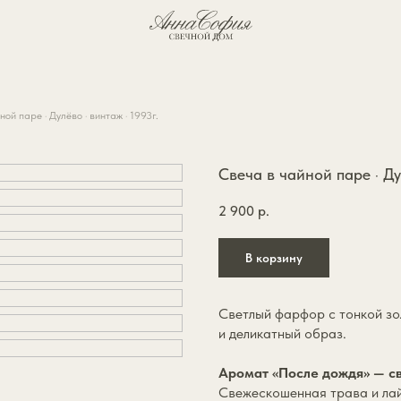
О бренде
ой паре · Дулёво · винтаж · 1993г.
Свеча в чайной паре · Ду
2 900
р.
В корзину
Светлый фарфор с тонкой зо
и деликатный образ.
Аромат «После дождя» — с
Свежескошенная трава и ла