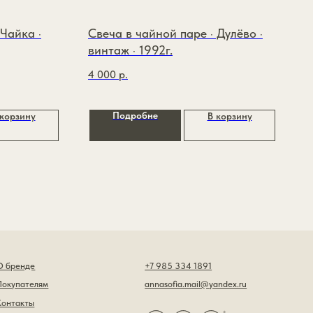
 Чайка ·
Свеча в чайной паре · Дулёво ·
винтаж · 1992г.
4 000
р.
Подробне
 корзину
В корзину
+7 985 334 1891
annasofia.mail@yandex.ru
*
*признан экстремистской организацией
и запрещён на территории РФ
Разработка сайта