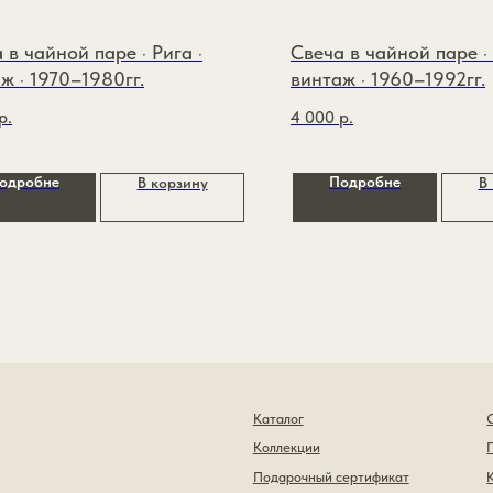
 в чайной паре · Рига ·
Свеча в чайной паре ·
ж · 1970–1980гг.
винтаж · 1960–1992гг.
р.
4 000
р.
одробне
Подробне
В корзину
В
Каталог
О бренде
Коллекции
Покупателям
Подарочный сертификат
Контакты
Политика конфиденциальности
Публичная оферта