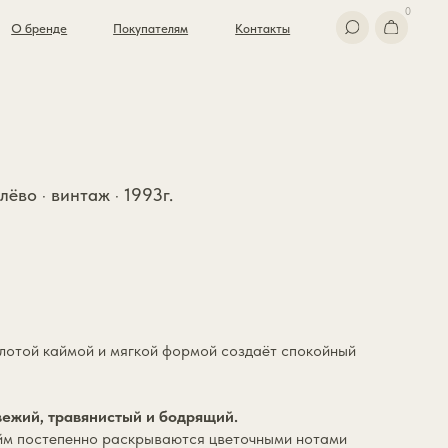
0
Покупателям
Контакты
лёво · винтаж · 1993г.
лотой каймой и мягкой формой создаёт спокойный
вежий, травянистый и бодрящий.
йм постепенно раскрываются цветочными нотами