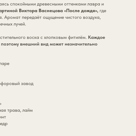
аясь спокойными древесными оттенками лавра и
артиной Виктора Васнецова «После дождя»,
где
я. Аромат передаёт ощущение чистого воздуха,
ечных лучей.
стительного воска с хлопковым фитилём.
Каждое
, поэтому внешний вид может незначительно
 паре
арфоровый завод
»
ая трава, лайм
инт
кедр