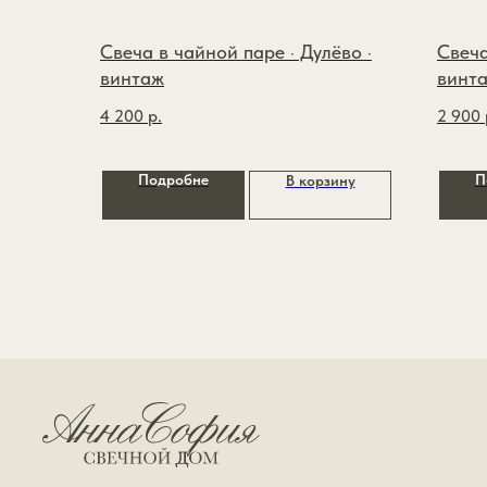
Свеча в чайной паре · Дулёво ·
Свеча
винтаж
винта
4 200
р.
2 900
Подробне
П
В корзину
ИП Зайцева Виктория Андреевна
ИНН: 110117977566
ОГРНИП: 326774600174426