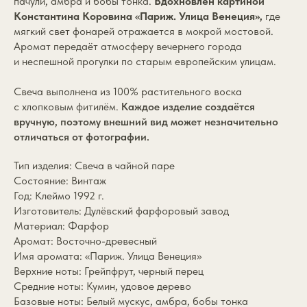
пачули, амбра и бобы тонка.
Вдохновлён картиной
Константина Коровина «Париж. Улица Венеция»,
где
мягкий свет фонарей отражается в мокрой мостовой.
Аромат передаёт атмосферу вечернего города
и неспешной прогулки по старым европейским улицам.
Свеча выполнена из 100% растительного воска
с хлопковым фитилём.
Каждое изделие создаётся
вручную, поэтому внешний вид может незначительно
отличаться от фотографии.
Тип изделия: Свеча в чайной паре
Состояние: Винтаж
Год: Клеймо 1992 г.
Изготовитель: Дулёвский фарфоровый завод
Материал: Фарфор
Аромат: Восточно-древесный
Имя аромата: «Париж. Улица Венеция»
Верхние ноты: Грейпфрут, черный перец
Средние ноты: Кумин, удовое дерево
Базовые ноты: Белый мускус, амбра, бобы тонка