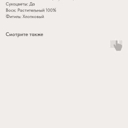
Сухоцветы: Да
Воск: Растительный 100%
Фитиль: Хлопковый
Смотрите также
*
Каталог
annasofia.mail@yandex.ru
Коллекции
+7 985 334 1891
Подарочный сертификат
О бренде