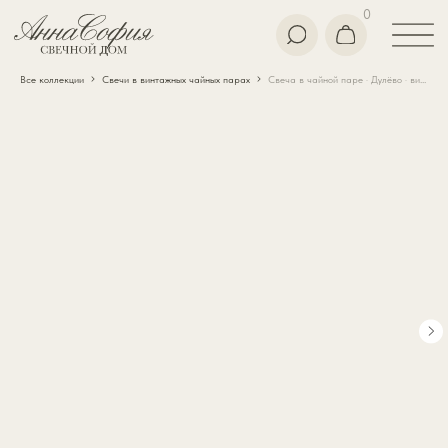
0
Все коллекции
Свечи в винтажных чайных парах
Свеча в чайной паре · Дулёво · винтаж · 1992г.