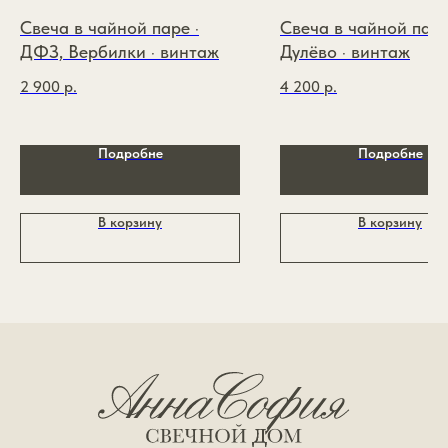
ИП Зайцева Виктория
Покупателям
Андреевна
Свеча в чайной паре ·
Свеча в чайной паре
ИНН: 110117977566
Контакты
ОГРНИП: 326774600174426
ДФЗ, Вербилки · винтаж
Дулёво · винтаж
2 900
р.
4 200
р.
Политика конфиденциальности
Публичная оферта
Разработка сайта
Подробне
Подробне
*признан экстремистской организацией и запрещён
на территории РФ
В корзину
В корзину