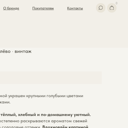
0
Покупателям
Контакты
лёво · винтаж
ймой украшен крупными голубыми цветами
ками.
 тёплый, хлебный и по-домашнему уютный.
остепенно раскрываются ароматом свежей
е солодовые оттенки.
Вдохновлён картиной