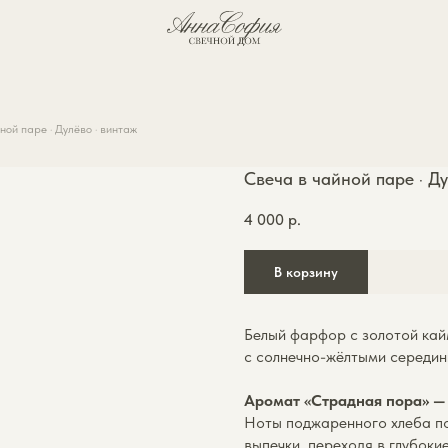
О бренде
ной паре · Дулёво · винтаж
Свеча в чайной паре · Ду
4 000
р.
В корзину
Белый фарфор с золотой ка
с солнечно-жёлтыми середин
Аромат «Страдная пора» —
Ноты поджаренного хлеба п
выпечки, переходя в глубоки