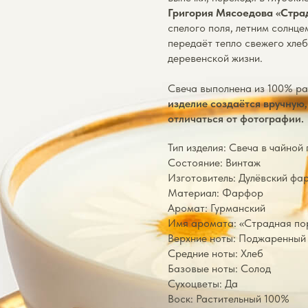
Григория Мясоедова «Стра
спелого поля, летним солнц
передаёт тепло свежего хле
деревенской жизни.
Свеча выполнена из 100% ра
изделие создаётся вручную
отличаться от фотографии.
Тип изделия: Свеча в чайной
Состояние: Винтаж
Изготовитель: Дулёвский ф
Материал: Фарфор
Аромат: Гурманский
Имя аромата: «Страдная по
Верхние ноты: Поджаренный
Средние ноты: Хлеб
Базовые ноты: Солод
Сухоцветы: Да
Воск: Растительный 100%