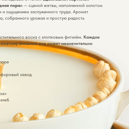
дная пора»
— сценой жатвы, наполненной золотом
ем и ощущением заслуженного труда. Аромат
ба, собранного урожая и простую радость
стительного воска с хлопковым фитилём.
Каждое
, поэтому внешний вид может незначительно
 паре
арфоровый завод
ра»
 хлеб