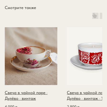
Смотрите также
*
Каталог
annasofia.mail@yandex.ru
Коллекции
+7 985 334 1891
Подарочный сертификат
О бренде
Свеча в чайной паре ·
Свеча в чайной паре
ИП Зайцева Виктория
Покупателям
Андреевна
Дулёво · винтаж
Дулёво · винтаж · 19
ИНН: 110117977566
Контакты
ОГРНИП: 326774600174426
4 000
р.
2 900
р.