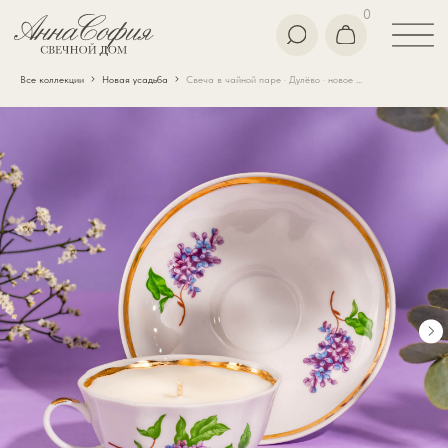
0
Все коллекции
Новая усадьба
Свеча в чайной паре · Дулёво · новое изделие