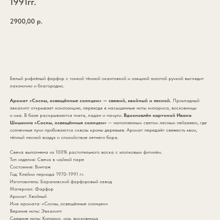
1991гг.
2900,00
р.
В корзину
Белый рифлёный фарфор с тонкой тёмной окантовкой и изящной золотой ручкой выглядит
лаконично и благородно.
Аромат «Сосны, освещённые солнцем» — свежий, хвойный и лесной.
Прохладный
эвкалипт открывает композицию, переходя в насыщенные ноты кипариса, восковницы
и мха. В базе раскрываются пихта, ладан и пачули.
Вдохновлён картиной Ивана
Шишкина «Сосны, освещённые солнцем»
— наполненным светом лесным пейзажем, где
солнечные лучи пробиваются сквозь кроны деревьев. Аромат передаёт свежесть хвои,
тёплый лесной воздух и спокойствие летнего бора.
Свеча выполнена из 100% растительного воска с хлопковым фитилём.
Тип изделия: Свеча в чайной паре
Состояние: Винтаж
Год: Клеймо периода 1970-1991 гг.
Изготовитель: Барановский фарфоровый завод
Материал: Фарфор
Аромат: Хвойный
Имя аромата: «Сосны, освещённые солнцем»
Верхние ноты: Эвкалипт
Средние ноты: Кипарис, мох, восковница