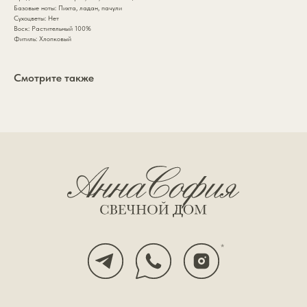
*
Базовые ноты: Пихта, ладан, пачули
Сухоцветы: Нет
Воск: Растительный 100%
Фитиль: Хлопковый
Каталог
annasofia.mail@yandex.ru
Коллекции
+7 985 334 1891
Смотрите также
Подарочный сертификат
О бренде
ИП Зайцева Виктория
Покупателям
Андреевна
ИНН: 110117977566
Контакты
ОГРНИП: 326774600174426
Политика конфиденциальности
Публичная оферта
Разработка сайта
*признан экстремистской организацией и запрещён
на территории РФ