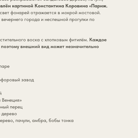
влён картиной Константина Коровина «Париж.
 свет фонарей отражается в мокрой мостовой.
вечернего города и неспешной прогулки по
.
стительного воска с хлопковым фитилём.
Каждое
, поэтому внешний вид может незначительно
 паре
арфоровый завод
й
 Венеция»
рный перец
е дерево
ерево, пачули, амбра, бобы тонка