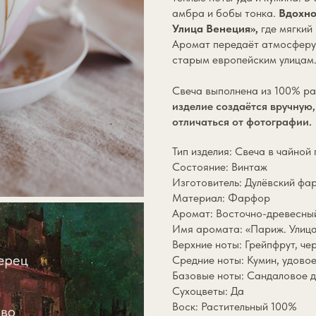
амбра и бобы тонка.
Вдохно
Улица Венеция»,
где мягкий
Аромат передаёт атмосферу 
старым европейским улицам
Свеча выполнена из 100% ра
изделие создаётся вручную
отличаться от фотографии.
Тип изделия: Свеча в чайной
Состояние: Винтаж
Изготовитель: Дулёвский ф
Материал: Фарфор
Аромат: Восточно-древесны
Имя аромата: «Париж. Улица
Верхние ноты: Грейпфрут, че
Средние ноты: Кумин, удово
Базовые ноты: Сандаловое д
Сухоцветы: Да
Воск: Растительный 100%