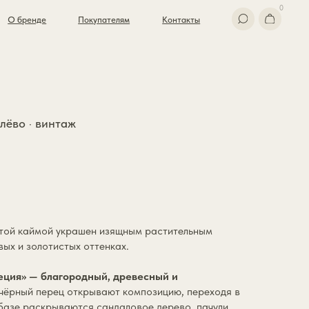
0
Покупателям
Контакты
лёво · винтаж
отой каймой украшен изящным растительным
ых и золотистых оттенках.
еция» — благородный, древесный и
 чёрный перец открывают композицию, переходя в
 базе раскрываются сандаловое дерево, пачули,