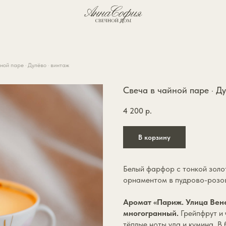
О бренде
ной паре · Дулёво · винтаж
Свеча в чайной паре · Ду
4 200
р.
В корзину
Белый фарфор с тонкой зол
орнаментом в пудрово-розов
Аромат «Париж. Улица Вен
многогранный.
Грейпфрут и
тёплые ноты уда и кумина. В