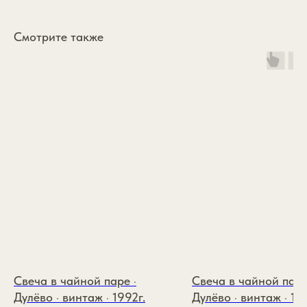
Смотрите также
*
Каталог
annasofia.mail@yandex.ru
Коллекции
+7 985 334 1891
Подарочный сертификат
О бренде
ИП Зайцева Виктория
Свеча в чайной паре ·
Свеча в чайной паре
Покупателям
Андреевна
ИНН: 110117977566
Дулёво · винтаж · 1992г.
Дулёво · винтаж · 19
Контакты
ОГРНИП: 326774600174426