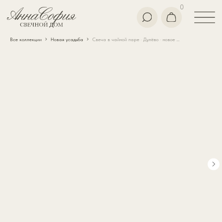
0
Все коллекции
Новая усадьба
Свеча в чайной паре · Дулёво · новое изделие