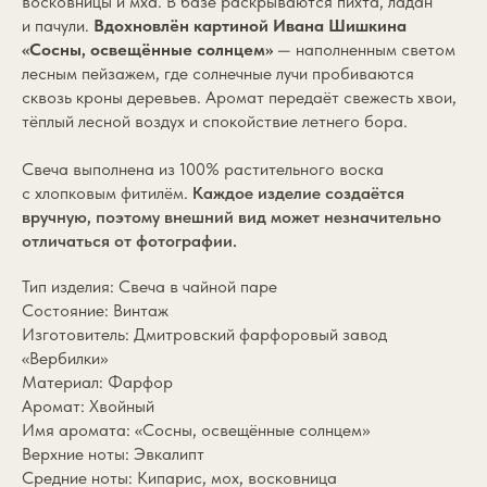
восковницы и мха. В базе раскрываются пихта, ладан
и пачули.
Вдохновлён картиной Ивана Шишкина
«Сосны, освещённые солнцем»
— наполненным светом
лесным пейзажем, где солнечные лучи пробиваются
сквозь кроны деревьев. Аромат передаёт свежесть хвои,
тёплый лесной воздух и спокойствие летнего бора.
Свеча выполнена из 100% растительного воска
с хлопковым фитилём.
Каждое изделие создаётся
вручную, поэтому внешний вид может незначительно
отличаться от фотографии.
Тип изделия: Свеча в чайной паре
Состояние: Винтаж
Изготовитель: Дмитровский фарфоровый завод
«Вербилки»
Материал: Фарфор
Аромат: Хвойный
Имя аромата: «Сосны, освещённые солнцем»
Верхние ноты: Эвкалипт
Средние ноты: Кипарис, мох, восковница