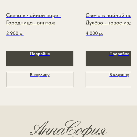
О бренде
ИП Зайцева Виктория
Покупателям
Андреевна
ИНН: 110117977566
Свеча в чайной паре ·
Свеча в чайной паре
Контакты
ОГРНИП: 326774600174426
Городница · винтаж
Дулёво · новое изде
Политика конфиденциальности
2 900
р.
4 000
р.
Публичная оферта
Разработка сайта
Подробне
Подробне
*признан экстремистской организацией и запрещён
на территории РФ
В корзину
В корзину