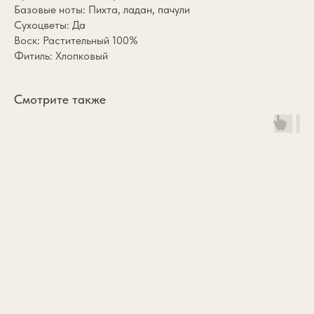
Базовые ноты: Пихта, ладан, пачули
Сухоцветы: Да
Воск: Растительный 100%
Фитиль: Хлопковый
Смотрите также
*
Каталог
annasofia.mail@yandex.ru
Коллекции
+7 985 334 1891
Подарочный сертификат