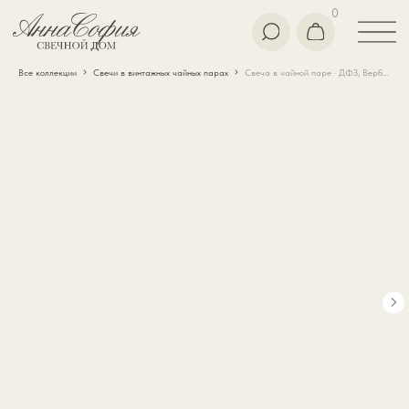
0
Все коллекции
Свечи в винтажных чайных парах
Свеча в чайной паре · ДФЗ, Вербилки · винтаж