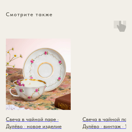
Смотрите также
*
Каталог
annasofia.mail@yandex.ru
Коллекции
+7 985 334 1891
Подарочный сертификат
О бренде
Свеча в чайной паре ·
Свеча в чайной паре
ИП Зайцева Виктория
Покупателям
Андреевна
ИНН: 110117977566
Дулёво · новое изделие
Дулёво · винтаж · 19
Контакты
ОГРНИП: 326774600174426