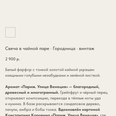
Свеча в чайной паре · Городница · винтаж
2 900
р.
Белый фарфор с тонкой золотой каймой украшен
изящными голубыми незабудками и зелёной листвой.
Аромат «Париж. Улица Венеция» — благородный,
древесный и многогранный.
Грейпфрут и чёрный перец
открывают композицию, переходя в тёплые ноты уда
и кумина. В базе раскрываются сандаловое дерево,
пачули, амбра и бобы тонка.
Вдохновлён картиной
Константина Коровина «Париж. Улица Венеция»,
где