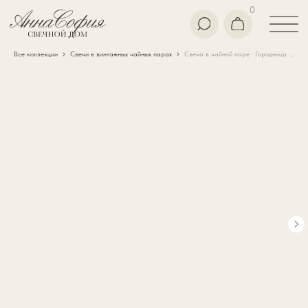
0
Все коллекции
Свечи в винтажных чайных парах
Свеча в чайной паре · Городница · винтаж