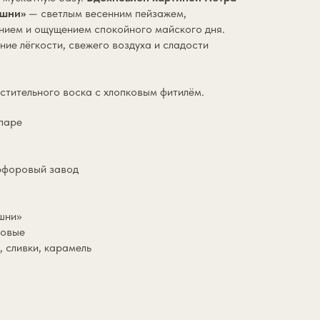
ишни»
— светлым весенним пейзажем,
нием и ощущением спокойного майского дня.
ие лёгкости, свежего воздуха и сладости
стительного воска с хлопковым фитилём.
 паре
арфоровый завод
шни»
совые
, сливки, карамель