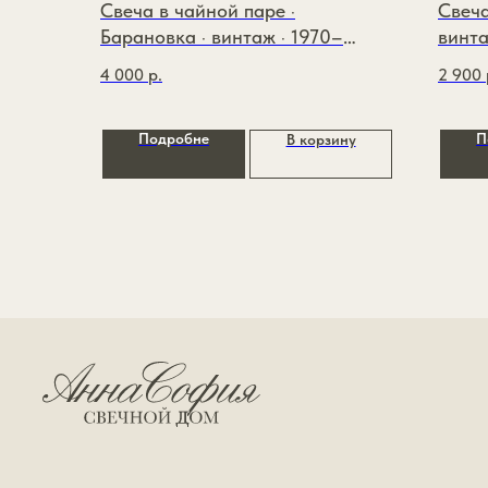
Свеча в чайной паре ·
Свеча
Барановка · винтаж · 1970–
винта
1991гг.
4 000
р.
2 900
Подробне
П
В корзину
ИП Зайцева Виктория Андреевна
ИНН: 110117977566
ОГРНИП: 326774600174426