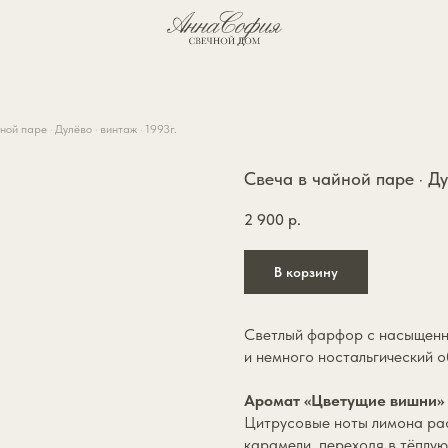
О бренде
ой паре · Дулёво · винтаж · 1993г.
Свеча в чайной паре · Ду
2 900
р.
В корзину
Светлый фарфор с насыщенн
и немного ностальгический о
Аромат «Цветущие вишни» 
Цитрусовые ноты лимона рас
карамели, переходя в тёплу