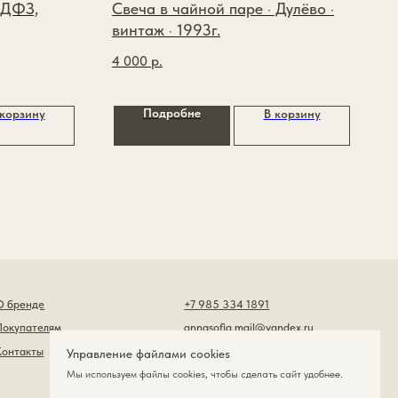
 ДФЗ,
Свеча в чайной паре · Дулёво ·
винтаж · 1993г.
4 000
р.
Подробне
 корзину
В корзину
+7 985 334 1891
annasofia.mail@yandex.ru
*
*признан экстремистской организацией
и запрещён на территории РФ
Разработка сайта
Управление файлами cookies
Мы используем файлы cookies , чтобы сделать сайт удобнее.