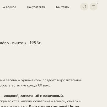
0
Покупателям
Контакты
лёво · винтаж · 1993г.
ым зелёным орнаментом создаёт выразительный
браз в эстетике конца XX века.
— сладкий, сливочный и воздушный.
крываются мягким сочетанием ванили, сливок и
ю мускатную базу.
Вдохновлён картиной Петра