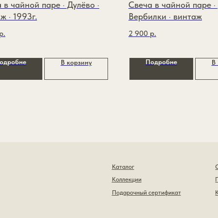
 в чайной паре · Дулёво ·
Свеча в чайной паре ·
ж · 1993г.
Вербилки · винтаж
р.
2 900
р.
одробне
Подробне
В корзину
В
Каталог
О бренде
Коллекции
Покупателям
Подарочный сертификат
Контакты
Политика конфиденциальности
Публичная оферта